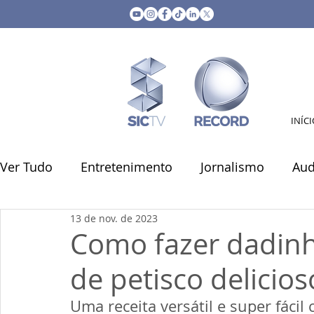
INÍC
Ver Tudo
Entretenimento
Jornalismo
Aud
13 de nov. de 2023
SIC nos Bairros
Eventos
Receitas
Sin
Como fazer dadinho
de petisco delicioso
Marketing & Comercial
Economia
Uma receita versátil e super fácil