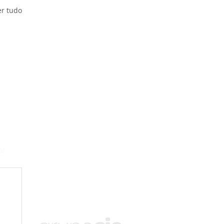
er tudo
al
SIC TV- Afiliada Record em Rondônia
Av. Prefeito Chiquilito Erse, 2964
Porto Velho, Rondônia. Telefone: 69 3219-9010
contato@sictv.com.br