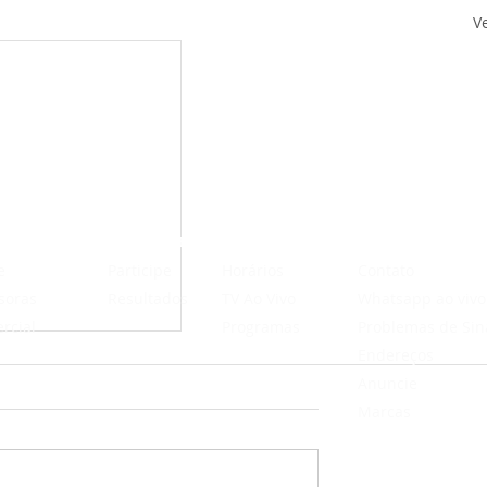
V
ITUCIONAL
PROMOÇÕES
PROGRAMAÇÃO
FALE CONOSCO
e
Participe
Horários
Contato
soras
Resultados
TV Ao Vivo
Whatsapp ao vivo
e
rcial
Programas
Problemas de Sin
a
Kit
Endereços
c
Anuncie
Marcas