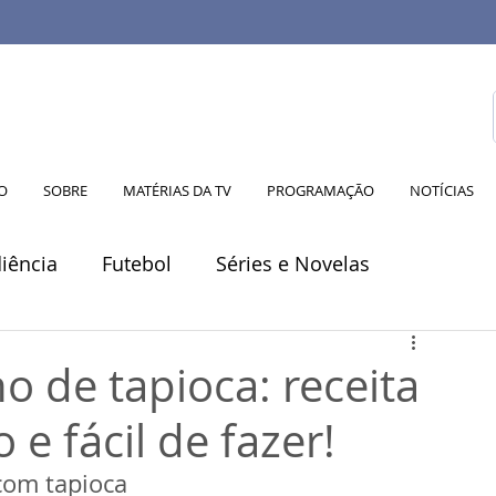
IO
SOBRE
MATÉRIAS DA TV
PROGRAMAÇÃO
NOTÍCIAS
iência
Futebol
Séries e Novelas
al Digital
Saúde
Eleições
Sustentabilida
 de tapioca: receita
 e fácil de fazer!
 com tapioca