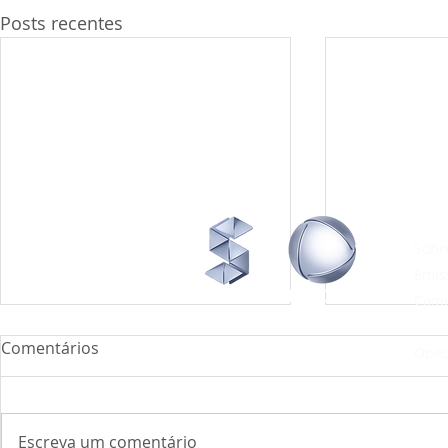
Posts recentes
INST
Sobr
Emis
Com
Midi
Comentários
Ope
Escreva um comentário