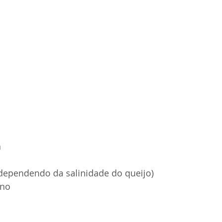
a
 dependendo da salinidade do queijo)
ino