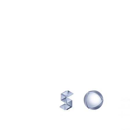
INST
Sobr
Emis
Com
Midi
Ope