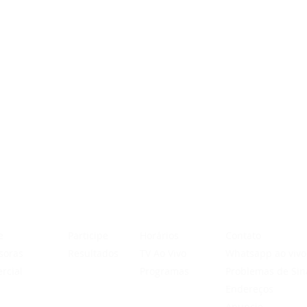
ITUCIONAL
PROMOÇÕES
PROGRAMAÇÃO
FALE CONOSCO
e
Participe
Horários
Contato
soras
Resultados
TV Ao Vivo
Whatsapp ao vivo
e
rcial
Programas
Problemas de Sin
a
Kit
Endereços
c
Anuncie