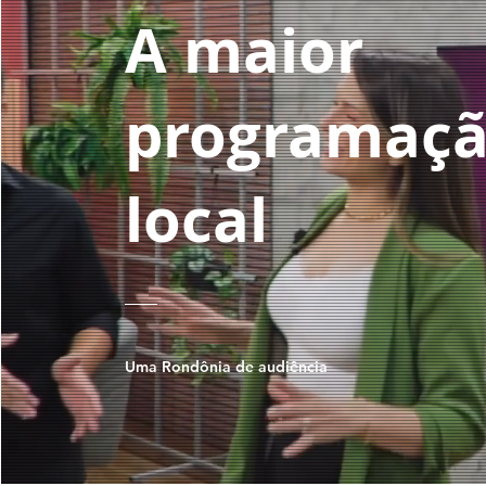
A maior
programaç
local
Uma Rondônia de audiência