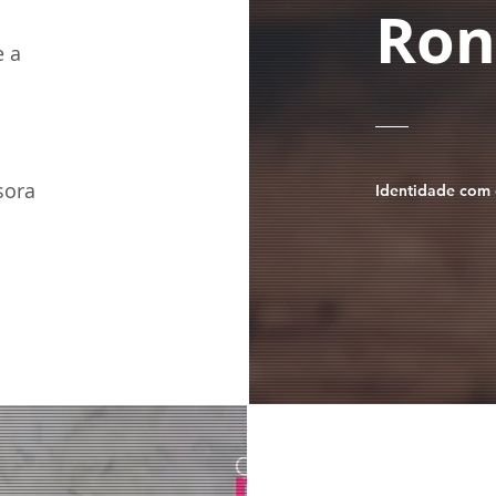
Ron
e a
sora
Identidade com 