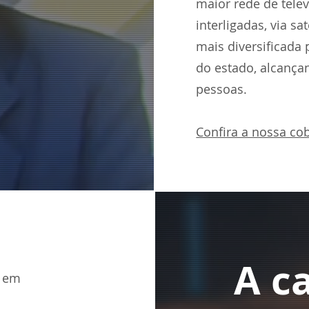
maior rede de tele
interligadas, via sa
mais diversificada
do estado, alcança
pessoas.
Confira a nossa co
A c
a em