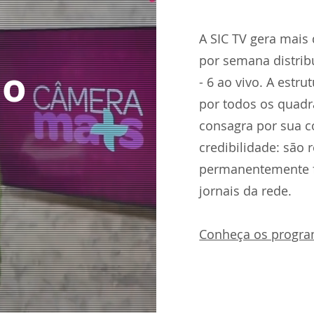
A SIC TV gera mais
por semana distri
ão
- 6 ao vivo. A estr
por todos os quadr
consagra por sua c
credibilidade: são 
permanentemente f
jornais da rede.
Conheça os progr