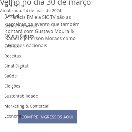
Velho no dia 30 de março
Audiência
Atualizado:
24 de mar. de 2024
Futebol
A Parecis FM e a SIC TV são as 
parceiras no evento que também 
Séries e Novelas
contará com Gustavo Moura & 
SIC nos Bairros
Rafael e Jefferson Moraes como 
atrações nacionais
Eventos
Receitas
Sinal Digital
Saúde
Eleições
Sustentabilidade
Marketing & Comercial
Economia
COMPRE INGRESSOS AQUI