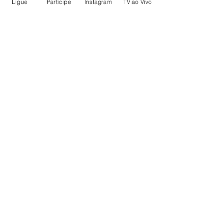
Ligue
Participe
Instagram
TV ao Vivo
Comentários
Escreva um comentário