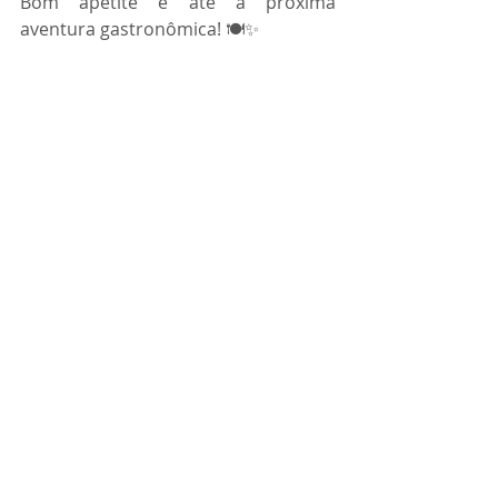
Bom apetite e até a próxima 
aventura gastronômica! 🍽️✨