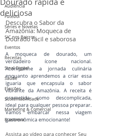
Dourado rápida e
Audiência
deliciosa
Futebol
Descubra o Sabor da 
Séries e Novelas
Amazônia: Moqueca de 
SIC nos Bairros
Dourado fácil e saborosa
Eventos
A moqueca de dourado, um 
Receitas
verdadeiro ícone nacional. 
Sinal Digital
Acompanhe a jornada culinária 
enquanto aprendemos a criar essa 
Saúde
iguaria que encapsula o sabor 
Eleições
vibrante da Amazônia. A receita é 
prometida como descomplicada, 
Sustentabilidade
ideal para qualquer pessoa preparar. 
Marketing & Comercial
Vamos embarcar nessa viagem 
gastronômica emocionante!
Economia
Assista ao vídeo para conhecer Seu 