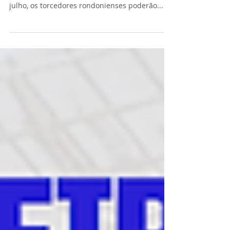
A emoção do Campeonato Brasileiro está de
volta na tela da SIC TV! Neste domingo, 13 de
julho, os torcedores rondonienses poderão...