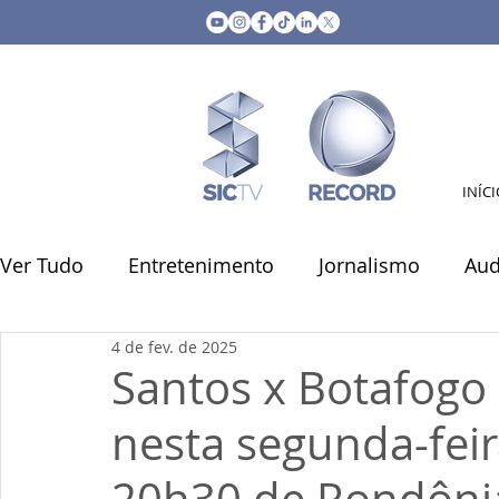
INÍC
Ver Tudo
Entretenimento
Jornalismo
Aud
4 de fev. de 2025
SIC nos Bairros
Eventos
Receitas
Sin
Santos x Botafogo (
nesta segunda-feira
Marketing & Comercial
Economia