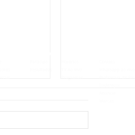
ITUCIONAL
PROMOÇÕES
PROGRAMAÇÃO
FALE CONOSCO
e
Participe
Horários
Contato
soras
Resultados
TV Ao Vivo
Whatsapp ao vivo
e
rcial
Programas
Problemas de Sin
a
Kit
Endereços
c
Anuncie
Marcas