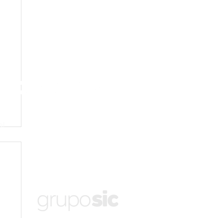
al
SIC TV- Afiliada Record em Rondônia
Av. Prefeito Chiquilito Erse, 2964
Porto Velho, Rondônia. Telefone: 69 3219-9010
contato@sictv.com.br