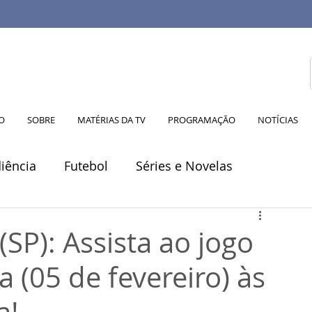
IO
SOBRE
MATÉRIAS DA TV
PROGRAMAÇÃO
NOTÍCIAS
iência
Futebol
Séries e Novelas
al Digital
Saúde
Eleições
Sustentabilida
SP): Assista ao jogo
 (05 de fevereiro) às