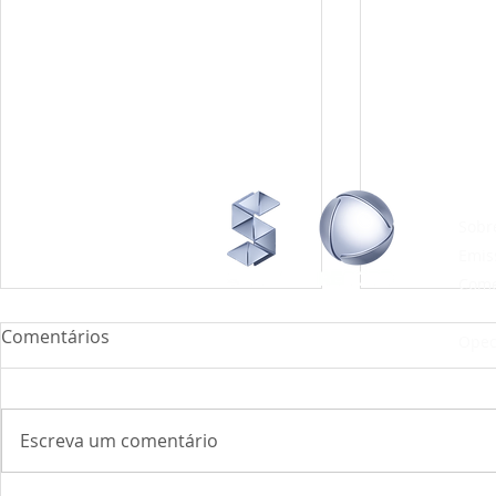
INST
Sobr
Emis
Com
Midi
Comentários
Ope
Escreva um comentário
Relatório Transparência Salarial