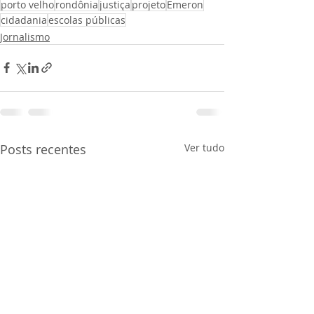
porto velho
rondônia
justiça
projeto
Emeron
</iframe>
cidadania
escolas públicas
Jornalismo
Posts recentes
Ver tudo