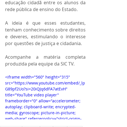
educação cidadã entre os alunos da 
rede pública de ensino do Estado.
A ideia é que esses estudantes, 
tenham conhecimento sobre direitos 
e deveres, estimulando o interesse 
por questões de justiça e cidadania.
Acompanhe a matéria completa 
produzida pela equipe da SIC TV.
<iframe width="560" height="315" 
src="https://www.youtube.com/embed/_lp
G89pf2Uo?si=20iQJq6dFA7atEvH" 
title="YouTube video player" 
frameborder="0" allow="accelerometer; 
autoplay; clipboard-write; encrypted-
media; gyroscope; picture-in-picture; 
web-share" referrerpolicy="strict-origin-
when-cross-origin" allowfullscreen>