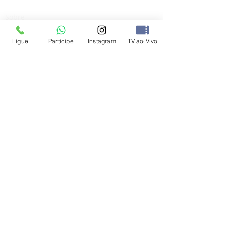
INSTITUCIONAL
Sobre
Emissoras
Ligue
Participe
Instagram
TV ao Vivo
Come
rcial
Midia
Kit
Opec
PROMOÇÕES
Participe
Resultados
PROGRAMAÇÃO
Horários
TV Ao Vivo
Programas
FALE CONOSCO
Contato
Whatsapp ao vivo