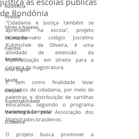
justiça às escolas públicas
Audiência
de Rondônia
Futebol
"Cidadania e Justiça também se 
Séries e Novelas
aprendem na escola", projeto 
realizado no colégio Juscelino 
SIC nos Bairros
Kubitschek de Oliveira, é uma 
Eventos
atividade de extensão da 
Receitas
especialização em direito para a 
carreira da magistratura.
Sinal Digital
Saúde
E tem como finalidade levar 
conceitos de cidadania, por meio de 
Eleições
palestras e distribuição de cartilhas 
Sustentabilidade
educativas, seguindo o programa 
Marketing & Comercial
desenvolvido pela Associação dos 
Magistrados brasileiros.
Economia
O projeto busca promover a 